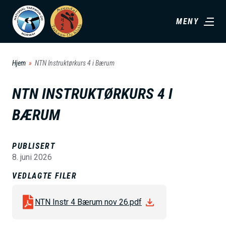
H
MENY
o
p
p
Hjem
NTN Instruktørkurs 4 i Bærum
t
i
NTN INSTRUKTØRKURS 4 I
l
BÆRUM
h
o
v
PUBLISERT
8. juni 2026
e
d
VEDLAGTE FILER
i
NTN Instr 4 Bærum nov 26.pdf
n
n