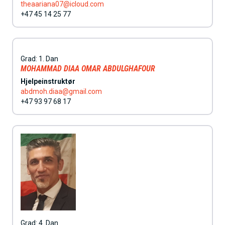
theaariana07@icloud.com
+47 45 14 25 77
Grad:
1. Dan
MOHAMMAD DIAA OMAR ABDULGHAFOUR
Hjelpeinstruktør
abdmoh.diaa@gmail.com
+47 93 97 68 17
Grad:
4. Dan