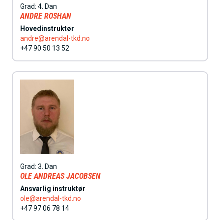
h
Grad:
4. Dan
ANDRE ROSHAN
o
Hovedinstruktør
l
andre@arendal-tkd.no
+47 90 50 13 52
d
Grad:
3. Dan
OLE ANDREAS JACOBSEN
Ansvarlig instruktør
ole@arendal-tkd.no
+47 97 06 78 14