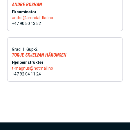
ANDRE ROSHAN
Eksaminator
andre@arendal-tkd.no
+47 90 50 13 52
Grad:
1. Gup-2
TORJE SKJELVAN HÅKONSEN
Hjelpeinstruktør
t-magnus@hotmail.no
+47 92 04 11 24