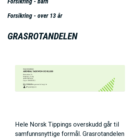
Forsikring - barn
h
o
Forsikring - over 13 år
l
d
GRASROTANDELEN
Hele Norsk Tippings overskudd går til
samfunnsnyttige formål. Grasrotandelen