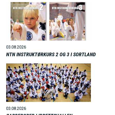
B
i
l
d
e
03.08.2026
NTN INSTRUKTØRKURS 2 OG 3 I SORTLAND
B
i
l
d
e
03.08.2026