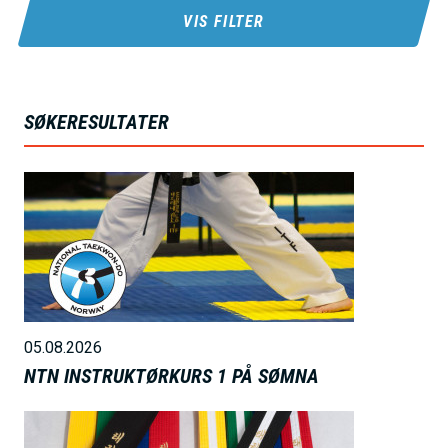
h
VIS FILTER
o
l
d
SØKERESULTATER
B
i
l
d
e
05.08.2026
NTN INSTRUKTØRKURS 1 PÅ SØMNA
B