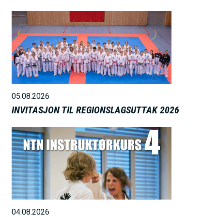
B
i
l
d
e
05.08.2026
INVITASJON TIL REGIONSLAGSUTTAK 2026
B
i
l
d
e
04.08.2026