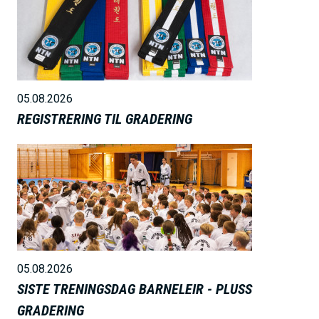
i
l
d
e
05.08.2026
REGISTRERING TIL GRADERING
B
i
l
d
e
05.08.2026
SISTE TRENINGSDAG BARNELEIR - PLUSS
GRADERING