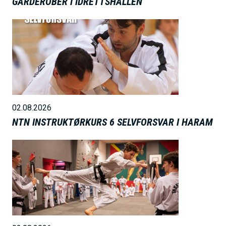
GARDEROBER I IDRETTSHALLEN
B
i
l
d
e
02.08.2026
NTN INSTRUKTØRKURS 6 SELVFORSVAR I HARAM
B
i
l
d
e