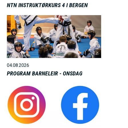
NTN INSTRUKTØRKURS 4 I BERGEN
B
i
l
d
e
04.08.2026
PROGRAM BARNELEIR - ONSDAG
B
i
l
d
e