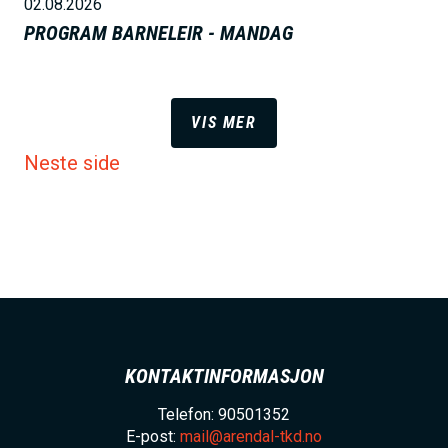
02.08.2026
PROGRAM BARNELEIR - MANDAG
VIS MER
Neste side
KONTAKTINFORMASJON
Telefon: 90501352
E-post:
mail@arendal-tkd.no