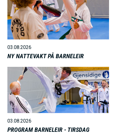
i
l
d
e
03.08.2026
NY NATTEVAKT PÅ BARNELEIR
B
i
l
d
e
03.08.2026
PROGRAM BARNELEIR - TIRSDAG