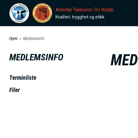
H
Arendal Taekwon-Do Klubb
o
Kvalitet, trygghet og etikk
p
p
Hjem
Medlemsinfo
t
i
MED
MEDLEMSINFO
l
h
Terminliste
o
v
Filer
e
d
i
n
n