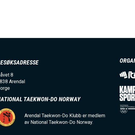
E
N
U
S
ORGA
BESØKSADRESSE
A
åvet 8
838
Arendal
orge
C
NATIONAL TAEKWON-DO NORWAY
T
Arendal Taekwon-Do Klubb er medlem
av National Taekwon-Do Norway.
I