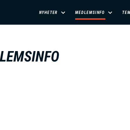
D
NYHETER
MEDLEMSINFO
TE
O
M
LEMSINFO
A
I
N
M