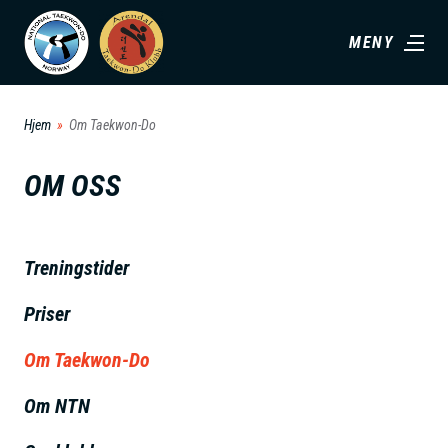
H
MENY
o
p
p
Hjem
Om Taekwon-Do
t
i
OM OSS
l
h
o
Treningstider
v
Priser
e
d
Om Taekwon-Do
i
n
Om NTN
n