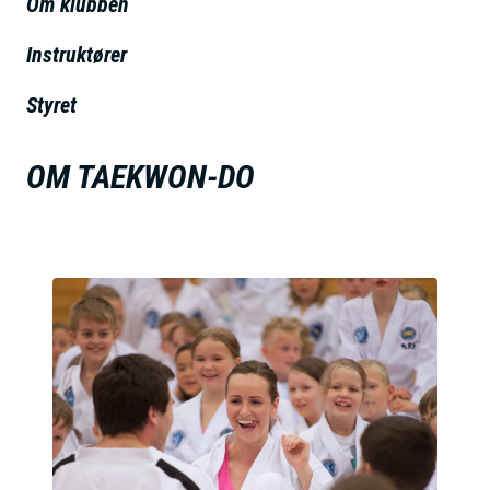
Om klubben
h
o
Instruktører
l
Styret
d
OM TAEKWON-DO