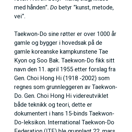
med hånden”.
Do
betyr ”kunst, metode,
vei”.
Taekwon-Do sine røtter er over 1000 år
gamle og bygger i hovedsak på de
gamle koreanske kampkunstene Tae
Kyon og Soo Bak. Taekwon-Do fikk sitt
navn den 11. april 1955 etter forslag fra
Gen. Choi Hong Hi (1918 -2002) som
regnes som grunnleggeren av Taekwon-
Do. Gen. Choi Hong Hi videreutviklet
både teknikk og teori, dette er
dokumentert i hans 15-binds Taekwon-
Do-leksikon. International Taekwon-Do
Federation (ITF) ble grunnlagt 22. mars