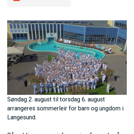
h
o
l
B
d
i
l
d
e
Søndag 2. august til torsdag 6. august
arrangeres sommerleir for barn og ungdom i
Langesund.