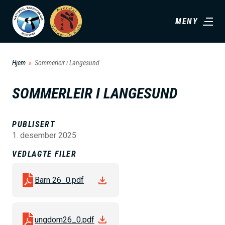
H
MENY
o
p
p
Hjem
Sommerleir i Langesund
t
i
SOMMERLEIR I LANGESUND
l
h
PUBLISERT
o
1. desember 2025
v
VEDLAGTE FILER
e
d
Barn 26_0.pdf
i
n
n
ungdom26_0.pdf