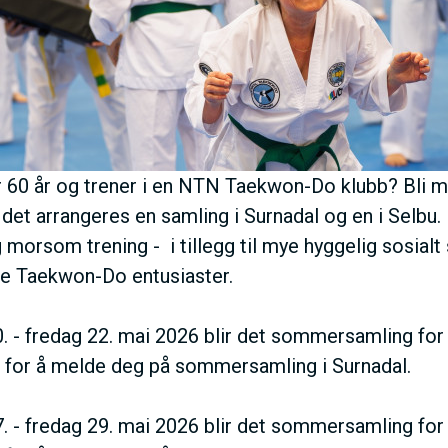
E
N
U
S
r 60 år og trener i en NTN Taekwon-Do klubb? Bli
det arrangeres en samling i Surnadal og en i Selbu.
A
g morsom trening - i tillegg til mye hyggelig sosia
de Taekwon-Do entusiaster.
C
. - fredag 22. mai 2026 blir det sommersamling for 
T
for å melde deg på sommersamling i Surnadal.
I
. - fredag 29. mai 2026 blir det sommersamling for 