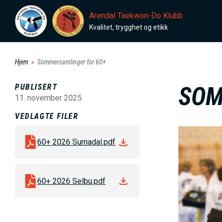
H
Arendal Taekwon-Do Klubb
o
Kvalitet, trygghet og etikk
p
p
Hjem
Sommersamlinger for 60+
t
i
PUBLISERT
SOM
l
11. november 2025
h
VEDLAGTE FILER
o
B
v
60+ 2026 Surnadal.pdf
i
e
l
d
d
60+ 2026 Selbu.pdf
i
e
n
n