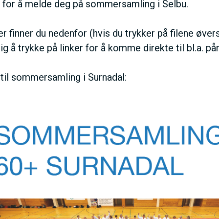
for å melde deg på sommersamling i Selbu.
V
er finner du nedenfor (hvis du trykker på filene øvers
E
ig å trykke på linker for å komme direkte til bl.a. p
D
 til sommersamling i Surnadal:
O
M
A
I