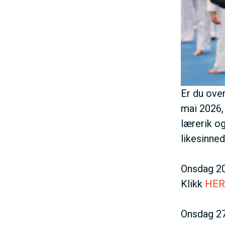
h
o
l
d
Er du ove
mai 2026, 
lærerik o
likesinne
Onsdag 20
Klikk
HER
Onsdag 27