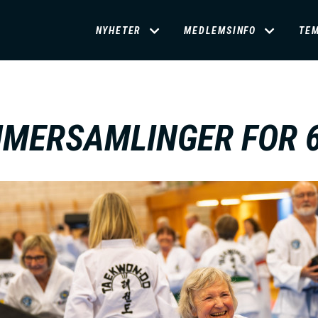
D
NYHETER
MEDLEMSINFO
TE
O
M
MERSAMLINGER FOR 
A
I
N
M