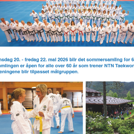
N
M
E
N
U