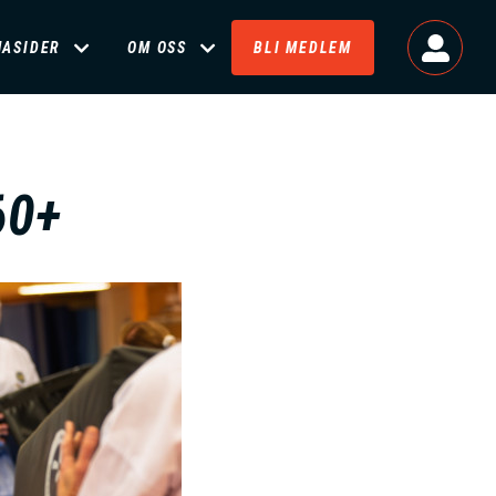
MASIDER
OM OSS
BLI MEDLEM
60+