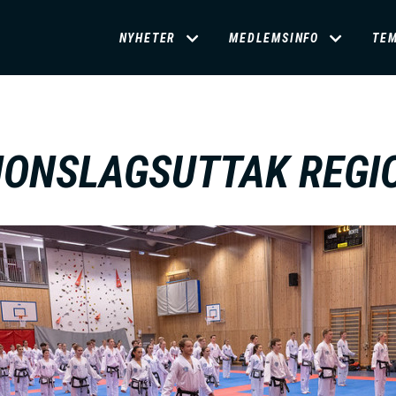
D
NYHETER
MEDLEMSINFO
TE
O
M
IONSLAGSUTTAK REGI
A
I
N
M