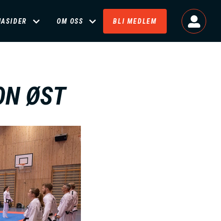
MASIDER
OM OSS
BLI MEDLEM
ON ØST