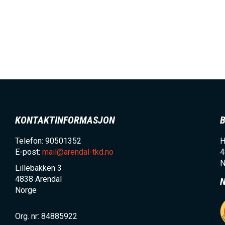
KONTAKTINFORMASJON
Telefon: 90501352
H
E-post:
mail@arendal-tkd.no
4
N
Lillebakken 3
4838
Arendal
Norge
Org. nr: 84885922