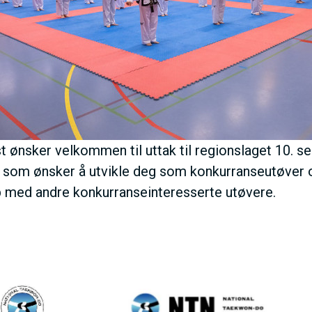
E
N
U
S
t ønsker velkommen til uttak til regionslaget 10. 
A
g som ønsker å utvikle deg som konkurranseutøver og
p med andre konkurranseinteresserte utøvere.
C
T
I