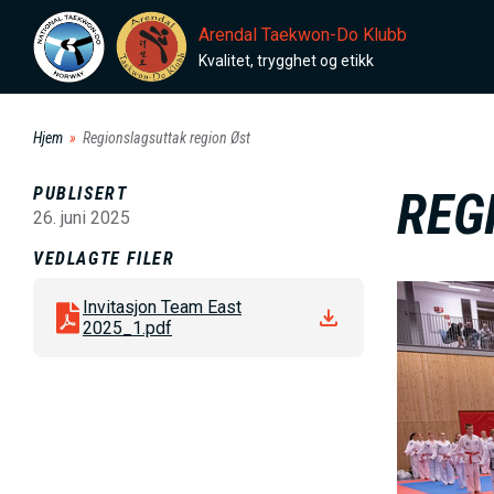
H
Arendal Taekwon-Do Klubb
o
Kvalitet, trygghet og etikk
p
p
Hjem
Regionslagsuttak region Øst
t
i
PUBLISERT
REG
l
26. juni 2025
h
VEDLAGTE FILER
o
B
Invitasjon Team East
v
i
2025_1.pdf
e
l
d
d
i
e
n
n