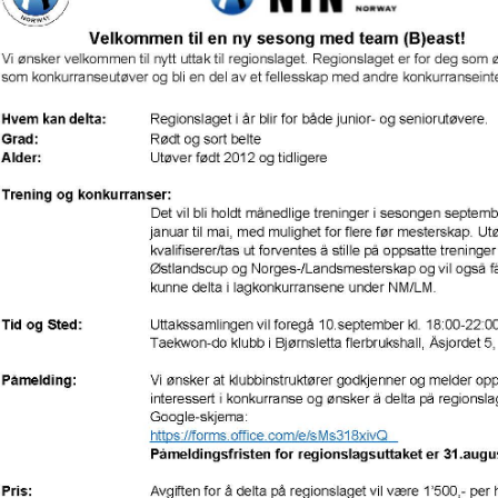
V
E
D
O
M
A
I