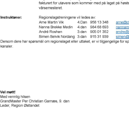
N
M
E
N
U