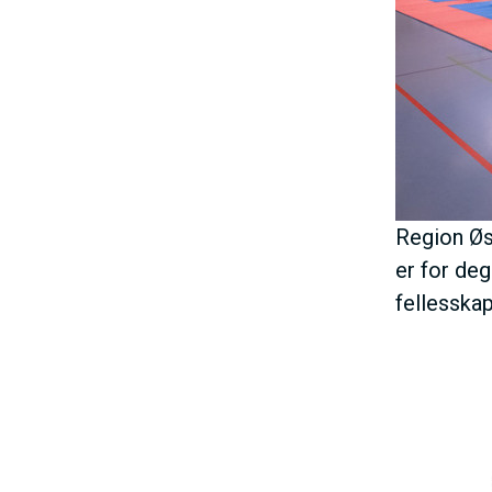
h
o
l
d
Region Øs
er for de
fellesska