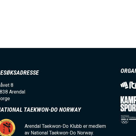
ORGA
BESØKSADRESSE
åvet 8
838
Arendal
orge
NATIONAL TAEKWON-DO NORWAY
Arendal Taekwon-Do Klubb er medlem
av National Taekwon-Do Norway.