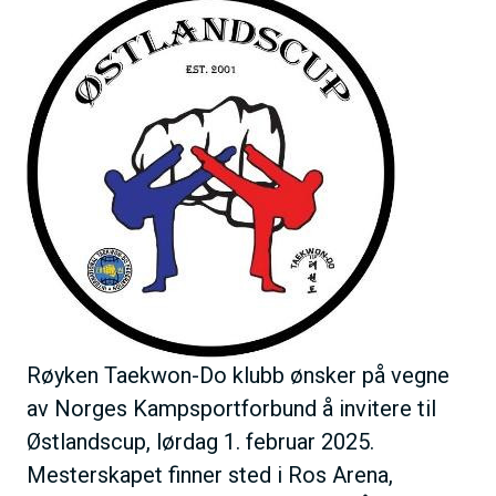
B
h
i
o
l
l
d
d
e
Røyken Taekwon-Do klubb ønsker på vegne
av Norges Kampsportforbund å invitere til
Østlandscup, lørdag 1. februar 2025.
Mesterskapet finner sted i Ros Arena,