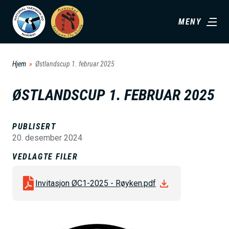
H
MENY
o
p
p
Hjem
Østlandscup 1. februar 2025
t
i
ØSTLANDSCUP 1. FEBRUAR 2025
l
h
PUBLISERT
o
20. desember 2024
v
VEDLAGTE FILER
e
d
Invitasjon ØC1-2025 - Røyken.pdf
i
n
n