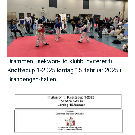
B
h
i
o
l
l
d
d
e
Drammen Taekwon-Do klubb inviterer til
Knøttecup 1-2025 lørdag 15. februar 2025 i
Brandengen-hallen.