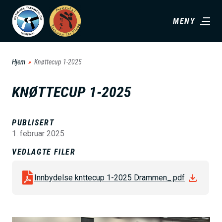
H
MENY
o
p
p
Hjem
Knøttecup 1-2025
t
i
KNØTTECUP 1-2025
l
h
PUBLISERT
o
1. februar 2025
v
VEDLAGTE FILER
e
d
Innbydelse knttecup 1-2025 Drammen_.pdf
i
n
n