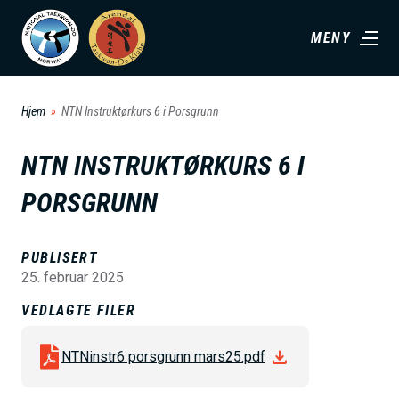
H
MENY
o
p
p
Hjem
NTN Instruktørkurs 6 i Porsgrunn
t
i
NTN INSTRUKTØRKURS 6 I
l
PORSGRUNN
h
o
v
PUBLISERT
25. februar 2025
e
d
VEDLAGTE FILER
i
NTNinstr6 porsgrunn mars25.pdf
n
n