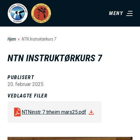
H
MENY
o
p
p
Hjem
NTN Instruktørkurs 7
t
i
NTN INSTRUKTØRKURS 7
l
h
PUBLISERT
o
20. februar 2025
v
VEDLAGTE FILER
e
d
NTNinstr 7 trheim mars25.pdf
i
n
n