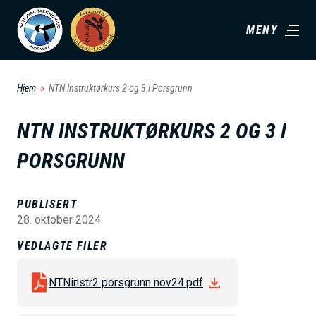
H
MENY
o
p
p
Hjem
NTN Instruktørkurs 2 og 3 i Porsgrunn
t
i
NTN INSTRUKTØRKURS 2 OG 3 I
l
PORSGRUNN
h
o
v
PUBLISERT
28. oktober 2024
e
d
VEDLAGTE FILER
i
NTNinstr2 porsgrunn nov24.pdf
n
n