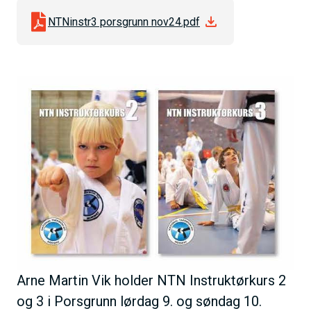
h
NTNinstr3 porsgrunn nov24.pdf
o
l
d
B
i
l
d
e
Arne Martin Vik holder NTN Instruktørkurs 2
og 3 i Porsgrunn lørdag 9. og søndag 10.