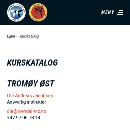
H
MENY
o
p
p
Hjem
Kurskatalog
t
i
l
KURSKATALOG
h
o
TROMØY ØST
v
e
Ole Andreas Jacobsen
d
Ansvarlig instruktør
i
ole@arendal-tkd.no
n
+47 97 06 78 14
n