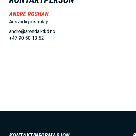
h
ANDRE ROSHAN
o
Ansvarlig instruktør
l
andre@arendal-tkd.no
d
+47 90 50 13 52
KONTAKTINFORMASJON