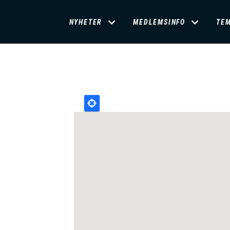
D
NYHETER
MEDLEMSINFO
TE
O
M
A
I
N
M