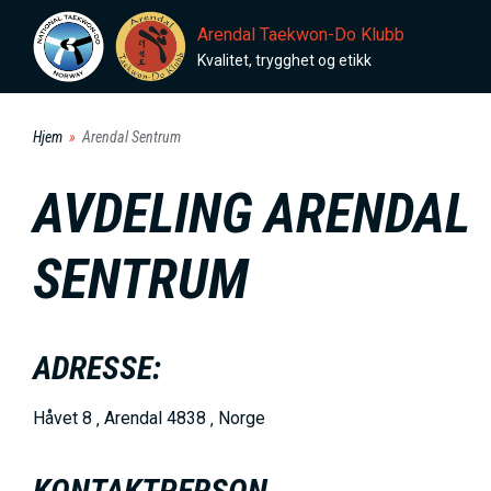
H
Arendal Taekwon-Do Klubb
o
Kvalitet, trygghet og etikk
p
p
Hjem
Arendal Sentrum
t
i
AVDELING
ARENDAL
l
h
SENTRUM
o
v
e
ADRESSE:
d
i
Håvet 8 ‚ Arendal 4838 ‚ Norge
n
n
KONTAKTPERSON